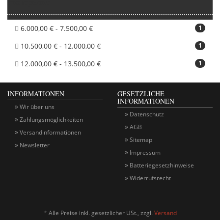
Preisspanne
6.000,00 € - 7.500,00 €
1
10.500,00 € - 12.000,00 €
1
12.000,00 € - 13.500,00 €
1
INFORMATIONEN
GESETZLICHE
INFORMATIONEN
Wir über uns
Datenschutz
Zahlungsmöglichkeiten
AGB
Versandinformationen
Sitemap
Newsletter
Impressum
Batteriegesetzhinweise
Widerrufsrecht
*
Alle Preise inkl. gesetzlicher USt., zzgl.
Versand