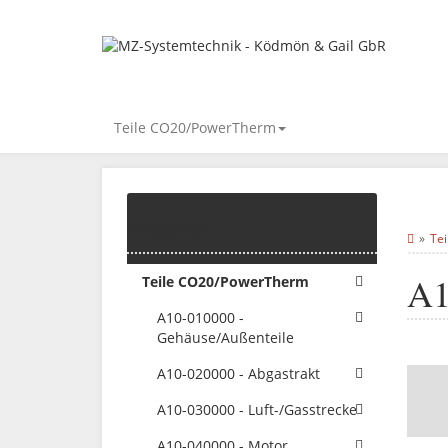
Teile CO20/PowerTherm
Kategorien
Te
A1
Teile CO20/PowerTherm
A10-010000 -
Gehäuse/Außenteile
A10-020000 - Abgastrakt
A10-030000 - Luft-/Gasstrecke
A10-040000 - Motor