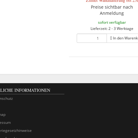
Zilmet Wandhalterung bis 25l
Preise sichtbar nach
Anmeldung
sofort verfügbar
Lieferzeit: 2 - 3 Werktage
In den Warenk
LICHE INFORMATIONEN
nschutz
map
essum
eriegesetzhinweise