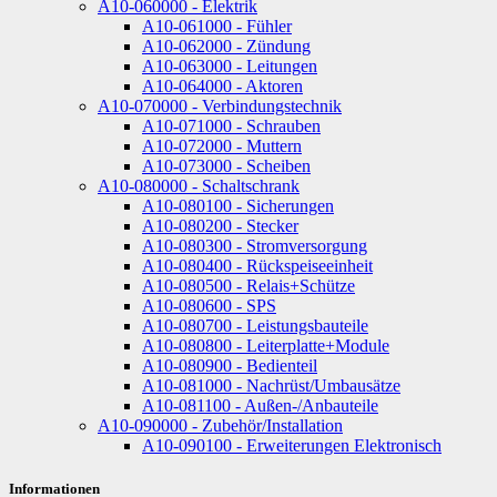
A10-060000 - Elektrik
A10-061000 - Fühler
A10-062000 - Zündung
A10-063000 - Leitungen
A10-064000 - Aktoren
A10-070000 - Verbindungstechnik
A10-071000 - Schrauben
A10-072000 - Muttern
A10-073000 - Scheiben
A10-080000 - Schaltschrank
A10-080100 - Sicherungen
A10-080200 - Stecker
A10-080300 - Stromversorgung
A10-080400 - Rückspeiseeinheit
A10-080500 - Relais+Schütze
A10-080600 - SPS
A10-080700 - Leistungsbauteile
A10-080800 - Leiterplatte+Module
A10-080900 - Bedienteil
A10-081000 - Nachrüst/Umbausätze
A10-081100 - Außen-/Anbauteile
A10-090000 - Zubehör/Installation
A10-090100 - Erweiterungen Elektronisch
Informationen