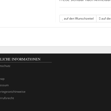
auf den Wunschzettel
auf die
LICHE INFORMATIONEN
nschutz
map
essum
eriegesetzhinweise
rrufsrecht