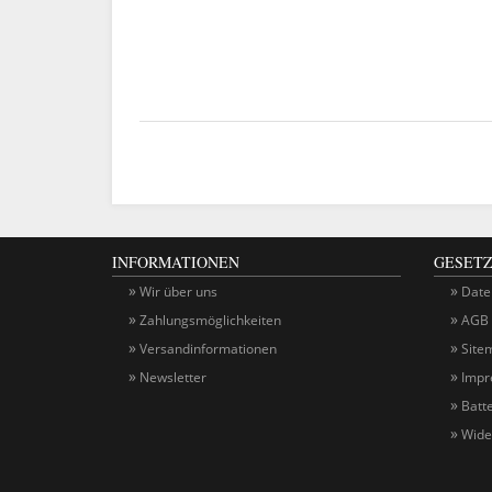
INFORMATIONEN
GESETZ
Wir über uns
Date
Zahlungsmöglichkeiten
AGB
Versandinformationen
Site
Newsletter
Impr
Batt
Wide