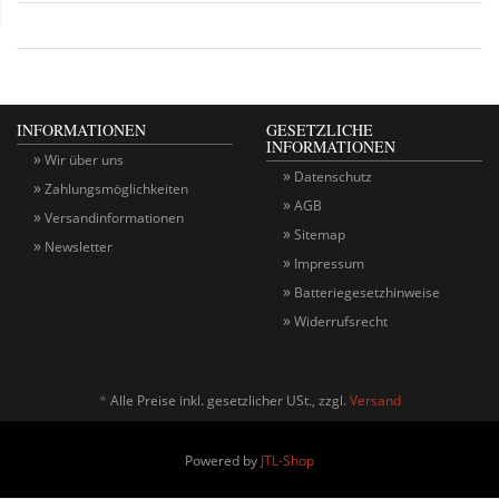
INFORMATIONEN
GESETZLICHE
INFORMATIONEN
Wir über uns
Datenschutz
Zahlungsmöglichkeiten
AGB
Versandinformationen
Sitemap
Newsletter
Impressum
Batteriegesetzhinweise
Widerrufsrecht
*
Alle Preise inkl. gesetzlicher USt., zzgl.
Versand
Powered by
JTL-Shop